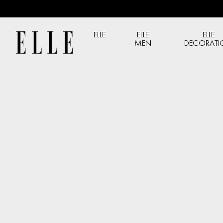
ELLE
ELLE
ELLE
MEN
DECORAT
ELLE DECORATION
ELLE D
ELLE Decoration Vol.
ELLE Dec
04 (Jun/25) Capa O
03 (Jun