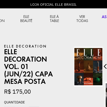
LOJA OFICIAL ELLE BRASIL
ELLE
ELLE À
VER
AS
ION
BEAUTÉ
TABLE
TODAS
ELLE DECORATION
ELLE
DECORATION
VOL. 01
(JUN/22) CAPA
MESA POSTA
R$
175
,
00
ECORATION
ELLE DECORATION
ELLE DECORATION
oration Vol.
ELLE Decoration Vol.
ELLE Decoration Vol.
QUANTIDADE
/24) Capa
01 (Jun/22) Capa
01 (Jun/22) Capa