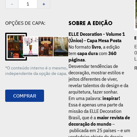
 Ver Sua
Casal
Quarto
－
＋
R$
175
,
00
ESGOTADO
00
OPÇÕES DE CAPA:
SOBRE A EDIÇÃO
ELLE Decoration - Volume 1
(Único) - Capa Mesa Posta
E
No formato
livro
, a edição
0
tem
capa dura
com
360
L
páginas
.
Desvendar tendências de
*O conteúdo interno é o mesmo,
decoração, mostrar estilos e
independente da opção de capa.
jeitos diferentes de viver,
revelar talentos do design e da
arquitetura, fazer sonhar.
COMPRAR
Em uma palavra:
inspirar!
Essa é apenas uma parte da
missão da ELLE Decoration
Brasil, que é a
maior revista de
decoração do mundo
–
publicada em 25 países – e um
verdadeiro objeto de desejo