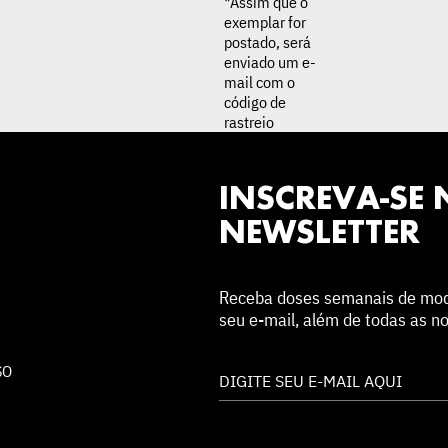
*Assim que o
exemplar for
postado, será
enviado um e-
mail com o
código de
rastreio
INSCREVA-SE
NEWSLETTER
Receba doses semanais de moda,
seu e-mail, além de todas as n
SO