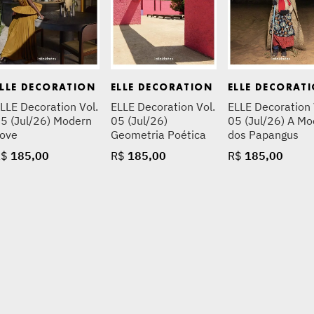
ELLE DECORATION
ELLE DECORATION
ELLE DECORAT
LLE Decoration Vol.
ELLE Decoration Vol.
ELLE Decoration 
5 (Jul/26) Modern
05 (Jul/26)
05 (Jul/26) A M
ove
Geometria Poética
dos Papangus
R$
185
,
00
R$
185
,
00
R$
185
,
00