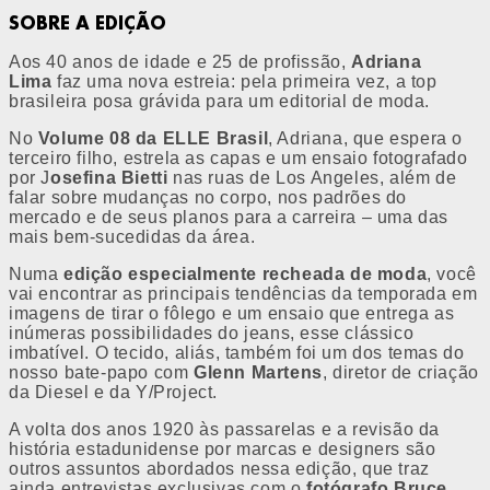
SOBRE A EDIÇÃO
Aos 40 anos de idade e 25 de profissão,
Adriana
Lima
faz uma nova estreia: pela primeira vez, a top
brasileira posa grávida para um editorial de moda.
No
Volume 08 da ELLE Brasil
, Adriana, que espera o
terceiro filho, estrela as capas e um ensaio fotografado
por J
osefina Bietti
nas ruas de Los Angeles, além de
falar sobre mudanças no corpo, nos padrões do
mercado e de seus planos para a carreira – uma das
mais bem-sucedidas da área.
Numa
edição especialmente recheada de moda
, você
vai encontrar as principais tendências da temporada em
imagens de tirar o fôlego e um ensaio que entrega as
inúmeras possibilidades do jeans, esse clássico
imbatível. O tecido, aliás, também foi um dos temas do
nosso bate-papo com
Glenn Martens
, diretor de criação
da Diesel e da Y/Project.
A volta dos anos 1920 às passarelas e a revisão da
história estadunidense por marcas e designers são
outros assuntos abordados nessa edição, que traz
ainda entrevistas exclusivas com o
fotógrafo Bruce