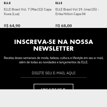
ELLE
ELLE
ELLE Brasil Vol. 7 (Mar/22) Capa
ELLE Brasil Vol 19. (mar/25) -
Xuxa (Lua)
Erika Hilton Capa 04
R$
64
,
90
R$
68
,
00
INSCREVA-SE NA NOSSA
NEWSLETTER
Receba doses semanais de moda, beleza, cultura e lifestyle em seu e-mail,
além de todas as novidades e lançamentos da ELLE.
INSCREVER