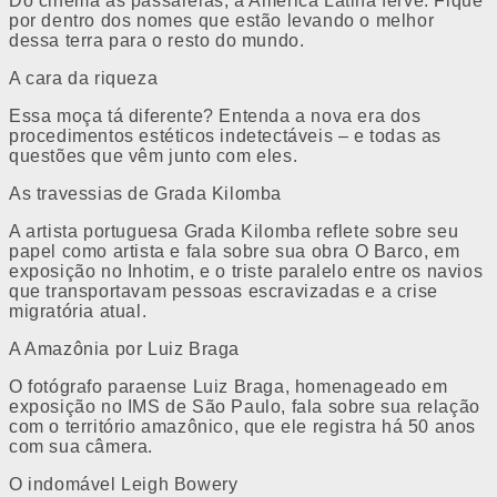
Do cinema às passarelas, a América Latina ferve. Fique
por dentro dos nomes que estão levando o melhor
dessa terra para o resto do mundo.
A cara da riqueza
Essa moça tá diferente? Entenda a nova era dos
procedimentos estéticos indetectáveis – e todas as
questões que vêm junto com eles.
As travessias de Grada Kilomba
A artista portuguesa Grada Kilomba reflete sobre seu
papel como artista e fala sobre sua obra O Barco, em
exposição no Inhotim, e o triste paralelo entre os navios
que transportavam pessoas escravizadas e a crise
migratória atual.
A Amazônia por Luiz Braga
O fotógrafo paraense Luiz Braga, homenageado em
exposição no IMS de São Paulo, fala sobre sua relação
com o território amazônico, que ele registra há 50 anos
com sua câmera.
O indomável Leigh Bowery