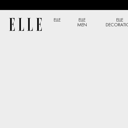
ELLE
ELLE
ELLE
MEN
DECORAT
ELLE MEN
ELLE MEN
ELLE Men Vol.3
ELLE Men Vol
(Ago/23) Capa
(Ago/24) Cap