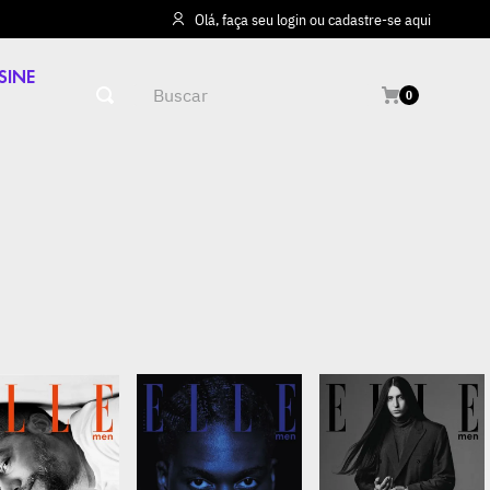
Olá, faça seu login ou cadastre-se aqui
SINE
Buscar
0