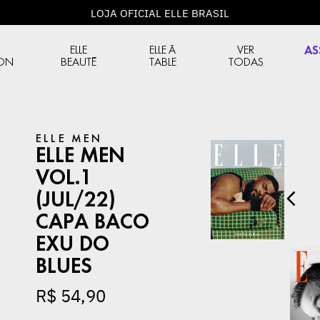
LOJA OFICIAL ELLE BRASIL
ELLE
ELLE À
VER
AS
ION
BEAUTÉ
TABLE
TODAS
ELLE MEN
ELLE MEN
VOL.1
(JUL/22)
CAPA BACO
EXU DO
BLUES
ELLE MEN
ELLE MEN
R$
54
,
90
.4
ELLE Men Vol.4
ELLE Men Vol.4
a Tony
(Ago/24) Capa
(Ago/24) Capa Lewis