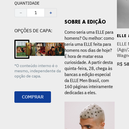
Amazonas
Hamilton
QUANTIDADE
R$
58
,
00
R$
58
,
00
－
＋
SOBRE A EDIÇÃO
OPÇÕES DE CAPA:
Como seria uma ELLE para
ELLE
homens? Ou melhor: como
ELLE 
seria uma ELLE feita para
(Ago/
homens nos dias de hoje?
Wagn
É hora de matar essa
curiosidade. A partir desta
R$
5
*O conteúdo interno é o
quinta-feira, 28, chega às
mesmo, independente da
bancas a edição especial
opção de capa.
da ELLE Men Brasil, com
160 páginas inteiramente
dedicadas a eles.
COMPRAR